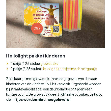
Hellolight pakket kinderen
1 setje (à 25 stuks)
glowsticks
1 pakje (à 25 stuks)
Hellolight kaartjes met boorgaatje
Zo'n kaartje met glowstick kan meegegeven worden aan
kinderen van de kinderclub. Het kan ook uitgedeeld worden
bij straatevangelisatie, een deurbelactie of tijdens een
lichtjestocht. De glowstick geeft licht in het donker.
Let op:
de lintjes worden niet meegeleverd!