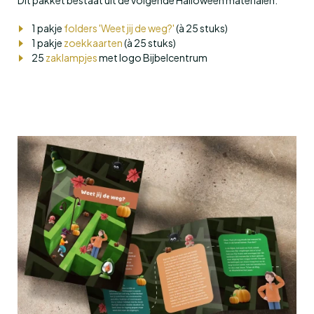
Dit pakket bestaat uit de volgende Halloween materialen:
1 pakje
folders 'Weet jij de weg?'
(à 25 stuks)
1 pakje
zoekkaarten
(à 25 stuks)
25
zaklampjes
met logo Bijbelcentrum